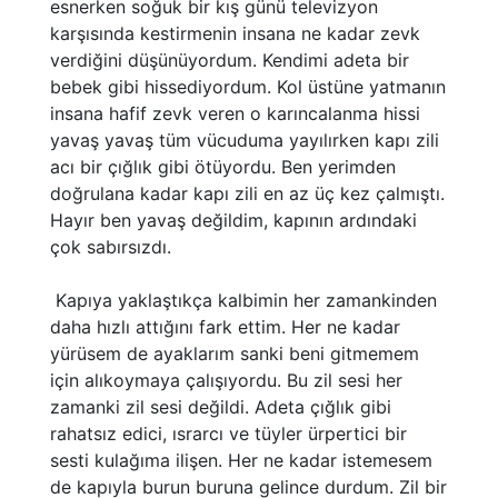
esnerken soğuk bir kış günü televizyon
karşısında kestirmenin insana ne kadar zevk
verdiğini düşünüyordum. Kendimi adeta bir
bebek gibi hissediyordum. Kol üstüne yatmanın
insana hafif zevk veren o karıncalanma hissi
yavaş yavaş tüm vücuduma yayılırken kapı zili
acı bir çığlık gibi ötüyordu. Ben yerimden
doğrulana kadar kapı zili en az üç kez çalmıştı.
Hayır ben yavaş değildim, kapının ardındaki
çok sabırsızdı.
Kapıya yaklaştıkça kalbimin her zamankinden
daha hızlı attığını fark ettim. Her ne kadar
yürüsem de ayaklarım sanki beni gitmemem
için alıkoymaya çalışıyordu. Bu zil sesi her
zamanki zil sesi değildi. Adeta çığlık gibi
rahatsız edici, ısrarcı ve tüyler ürpertici bir
sesti kulağıma ilişen. Her ne kadar istemesem
de kapıyla burun buruna gelince durdum. Zil bir