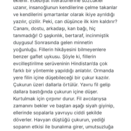
eklenir. Edebiyat literatürlerine sözcükler
uzanır, insanoğlunun kendilerine çelme takanlar
ve kendilerini şımartanlar olarak ikiye ayrıldığı
yazılır, çizilir. Peki, can düşünce ilk kim kaldırır?
Cananı, dostu, arkadaşı, kan bağı, hiç
tanımadığı! O şaşkınlık, bertaraf, incinmiştik
duygusu! Sonrasında gelen minnetin
yoğunluğu. Fillerin hikâyesini bilmeyenlere
benzer gaflet uykusu. Şöyle ki, fillerin
evcilleştirilme serüveninin Hindistan’da çok
farklı bir yöntemle yapıldığı anlatılır. Ormanda
yere filin içine düşebileceği bir çukur kazılır.
Çukurun üzeri dallarla örtülür. Yavru fil gelip
dallara bastığında çukurun içine düşer.
Kurtulmak için çırpınır durur. Fil avcılarıysa
zamanını bekler ve baştan aşağı siyah giyinip,
ellerinde sopalarla yavruyu ciddi şekilde
döverler. Havyan düştüğü çukurun, yediği
sopanın etkisi ile bunalıma girer, umutsuzluğa