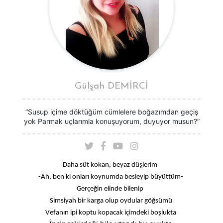
Gülşah DEMİRCİ
“Susup içime döktüğüm cümlelere boğazımdan geçiş
yok Parmak uçlarımla konuşuyorum, duyuyor musun?”
Daha süt kokan, beyaz düşlerim 
-
Ah, ben ki onları k
oynumda
 besleyip büyüttü
m
-
Gerçeğin elinde bilenip 
Simsiyah bir karga
 olup
 oydu
lar
 göğsümü
Vefanın ipi koptu kopacak
içi
mdeki boşluk
ta