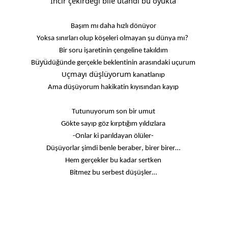
İncir çekirdeği bile utandı bu oyukta
Başım 
mı daha hızlı 
dönüyor
Y
oksa
 sınırları olup köşeleri olmayan şu
 dünya mı?
Bir soru işaretinin çengeline takıldım
üyü
B
düğünde
 gerçekle beklentinin arasındaki uçurum
çmayı düşlüyorum
U
 kanatlanıp
Ama 
düşüyorum 
hakikatin kıyısından
 kayıp
Tutunuyorum son bir umut
Gökte sayıp göz kırptığım yıldızlara
-
Onlar ki parıldayan ölüler
-
Düşüyorlar şimdi benle beraber
, b
irer birer…
Hem g
erçekler
 bu kadar sertken
Bitmez bu serbest düşüşler…